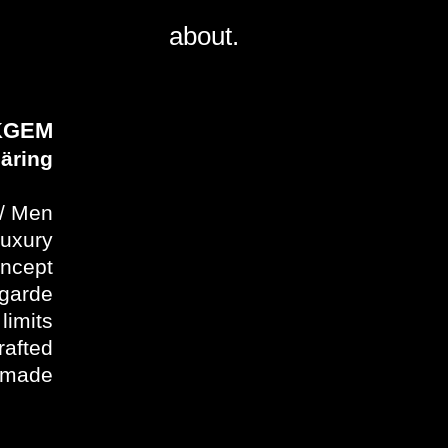
about.
KGEM
äring
/ Men
luxury
oncept
garde
limits
rafted
 made