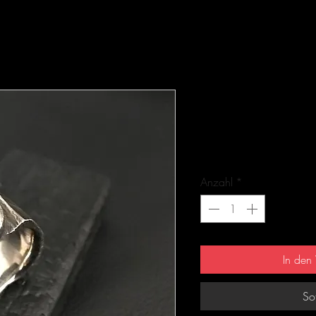
SIGNETUP / Ri
Artikelnummer: 1-8196-1
Preis
425,00 €
Anzahl
*
In den
So