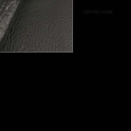
GERMAN MADE
Ring - Silber 925.
Preise inkl. 19% MwSt.
 -
von #54 - 68 in 2 - 3 Wochen lieferbar.
rbar.
ources).