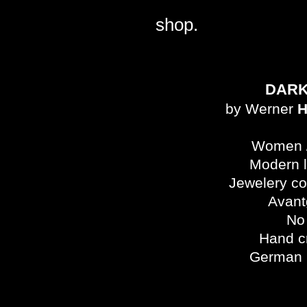
shop.
DAR
by Werner
H
Women 
Modern 
Jewelery c
Avant
No 
Hand c
German