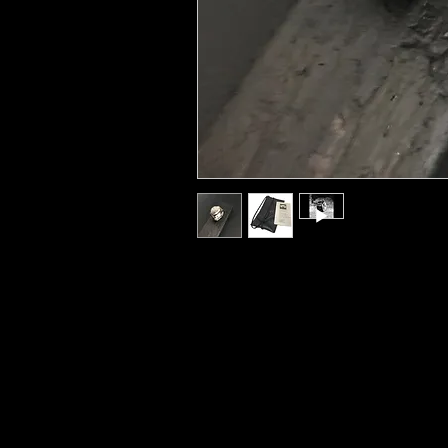
Ring - 14x12X2mm - innen bombiert - poliert
Recyceltes Silber 925.
Ringweite 56 sofort lieferbar. Ringweiten 
Bei Bestellung bitte Ringweite angeben!
Auf Anfrage andere Größen individuell liefe
Verpackung aus Abschnittleder (save the res
Wir beraten sie gerne: 0171 5823900