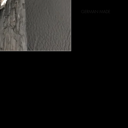
GERMAN MADE
Ring - Silber 925.
Preise inkl. 19% MwSt.
Silber 925.
ieferbar.
rbar.
ources).