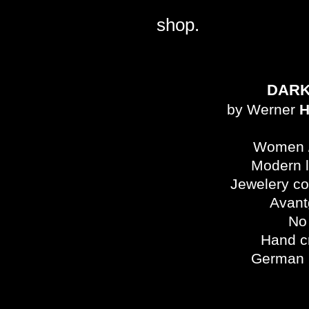
shop.
DAR
by Werner
H
Women 
Modern 
Jewelery c
Avant
No 
Hand c
German