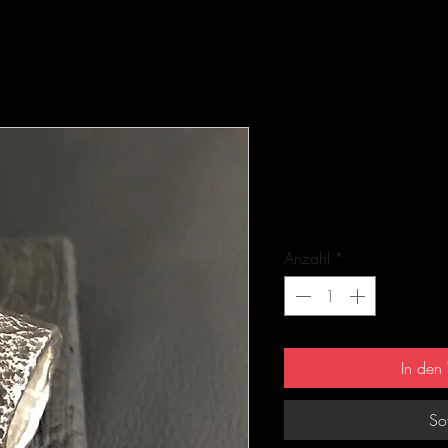
ROCKIT / Ring
Artikelnummer: 1-8223-1
Preis
600,00 €
Anzahl
*
In den
So