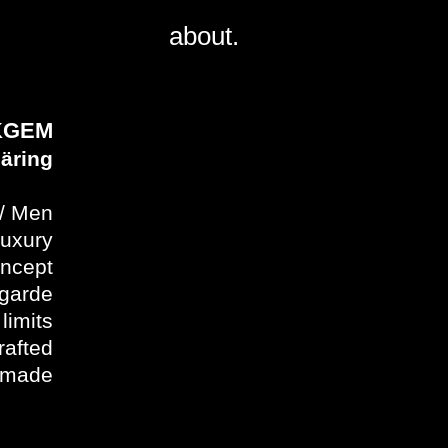
about.
KGEM
äring
/ Men
luxury
oncept
garde
limits
rafted
 made