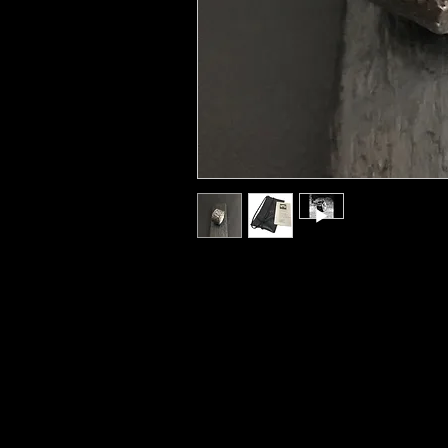
Ring - 16x3mm - innen poliert. Recyceltes 
Ringweiten von #54 - 68 in 2 - 3 Wochen l
Bei Bestellung bitte Ringweite angeben!
Auf Anfrage andere Größen individuell liefe
Verpackung aus Abschnittleder (save the res
Wir beraten sie gerne: 0171 5823900