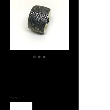
Artikelnummer: 2-8418-1
ROCKIT / Brillanten
Ring
Preis
1.625,00 €
Anzahl
*