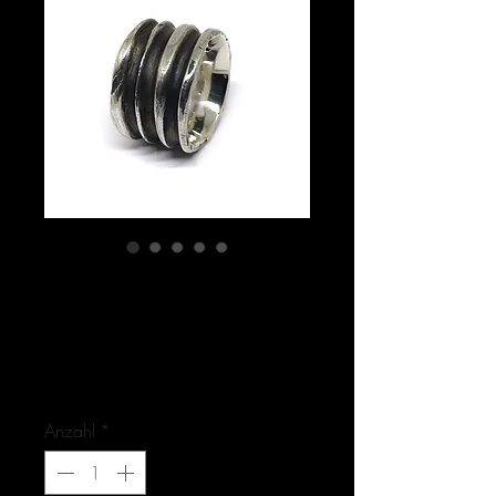
Artikelnummer: 1-8321-1
METALPLEATS / Ring
925
Preis
550,00 €
Anzahl
*