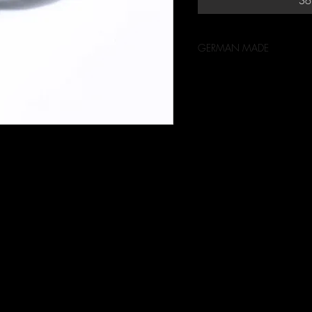
So
GERMAN MADE
Ring - Brillant - Silber 925.
Preise inkl. 19% MwSt.
 gefaßt mit Mikroskop aus Recyceltes
eferbar. Bei Bestellung bitte Ringweite
erbar. Verpackung aus Abschnittleder (save