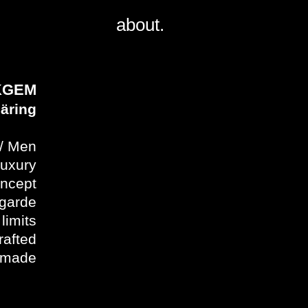
about.
KGEM
äring
/ Men
luxury
oncept
garde
limits
rafted
 made