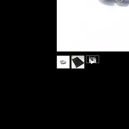
Deconstruction Brillantring 0,06ct. TW/SI,
925er Silber.
Ringweiten von #54 - 68 in 3 - 4 Wochen li
angeben!
Auf Anfrage andere Größen individuell lief
the resources).
Wir beraten sie gerne: 0171 5823900