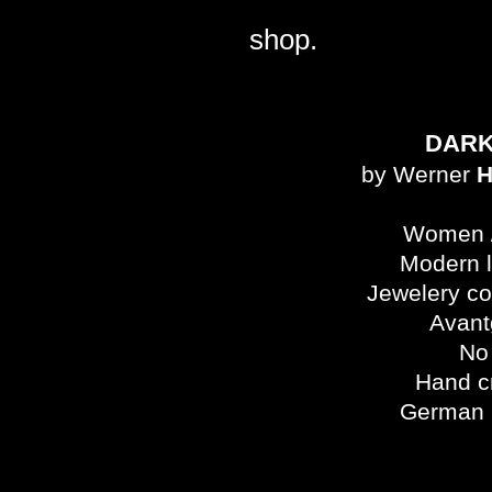
shop.
DAR
by Werner
H
Women 
Modern 
Jewelery c
Avant
No 
Hand c
German