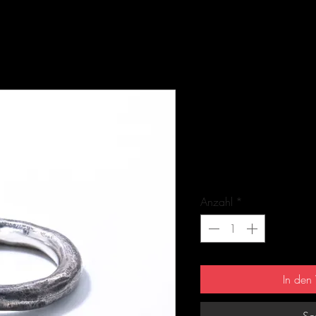
FLOWERPOWER - 
Silber 925
Artikelnummer: 2-8509-1
Preis
575,00 €
Anzahl
*
In den