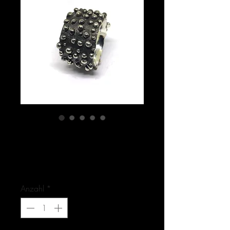
Artikelnummer: 1-8247-1
BLOWBUBBLES / Ring
Preis
875,00 €
Anzahl
*