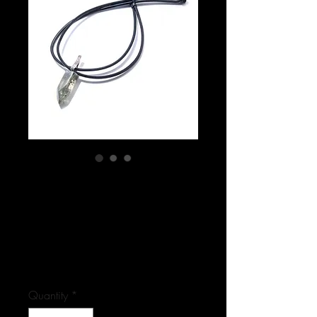
SKU: 10-8188-1
HAPPYMAKER /
Anhänger - sofort
lieferbar.
Price
€325.00
Quantity
*