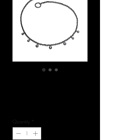
SKU: 10-8611-1
FLOWERPOWER -
Brillant Collier
Price
€975.00
Quantity
*